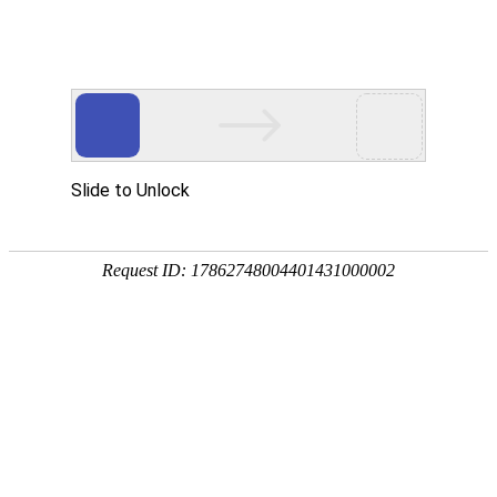
首页
协会概况
党建引领
会员服务
品牌活
当前位置：
首页
>
标准化
标准化
置顶：设备监理国
电力工业 110（6
国家标准｜TC423
电力工业 126kV及
协会团体标准
电力工业 126kV~
标准目录 | 标准宣贯