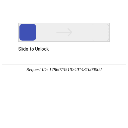
首页
协会概况
党建引领
会员服务
品牌活
当前位置：
首页
>
自律发
自律发展
关于开展设备监理单
关于公布设备监理规
行业自律规范
关于设备监理规范条
业务能力建设
关于公布设备监理规
技术咨询服务