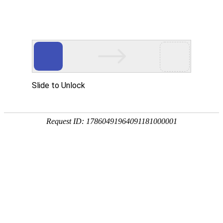
首页
协会概况
党建引领
会员服务
品牌活
当前位置：
首页
>
资源中
资源中心
080-设备监理专
079 中国设备监
政策文件
078-设备监理案例
专业知识库
077-专业知识培
行业统计报告