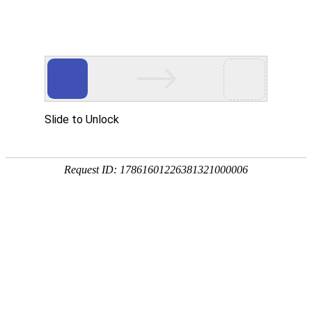
首页
协会概况
党建引领
会员服务
品牌活
当前位置：
首页
>
标准化
标准化
关于征集《设备工
关于公开征集《全
国家标准｜TC423
全国设备监理工程咨
协会团体标准
《特高压直流设备
标准目录 | 标准宣贯