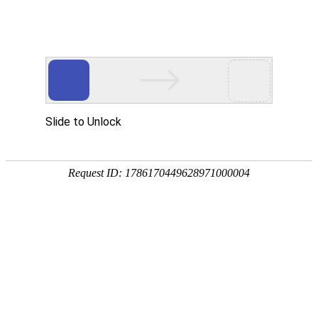
首页
协会概况
党建引领
会员服务
品牌活
当前位置：
首页
>
新闻动
大国重器
行业资讯
大国重器
近日，我国能源
通知公告