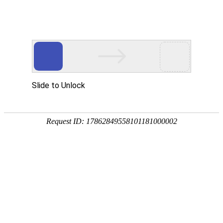
首页
协会概况
党建引领
会员服务
品牌活
当前位置：
首页
>
新闻动
文件通知
关于
文件通知
公告
（5号）关于开展20