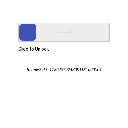
首页
协会概况
党建引领
会员服务
品牌活
当前位置：
首页
>
协会概
联系我们
协会简介
协会章程
协会秘书处
协会负责人